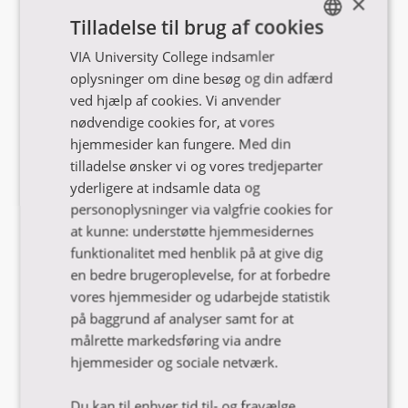
×
Tilladelse til brug af cookies
Se uddannelsesoversigten
VIA University College indsamler
ENGLISH
oplysninger om dine besøg og din adfærd
DANISH
ved hjælp af cookies. Vi anvender
nødvendige cookies for, at vores
hjemmesider kan fungere. Med din
tilladelse ønsker vi og vores tredjeparter
yderligere at indsamle data og
personoplysninger via valgfrie cookies for
at kunne: understøtte hjemmesidernes
funktionalitet med henblik på at give dig
en bedre brugeroplevelse, for at forbedre
Få hjælp til dit studievalg
vores hjemmesider og udarbejde statistik
på baggrund af analyser samt for at
målrette markedsføring via andre
hjemmesider og sociale netværk.
Find inspiration i vores guides og e-bøger
Du kan til enhver tid til- og fravælge