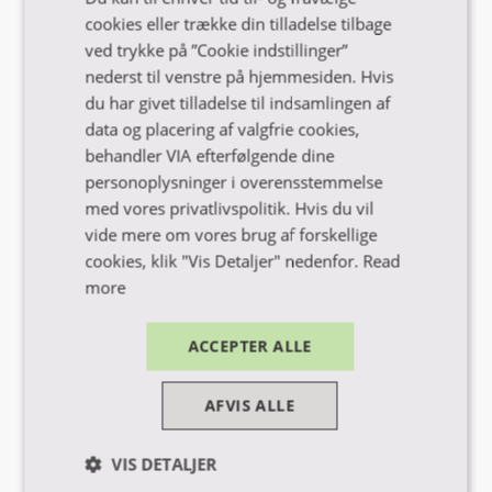
cookies eller trække din tilladelse tilbage
ved trykke på ”Cookie indstillinger”
nederst til venstre på hjemmesiden. Hvis
du har givet tilladelse til indsamlingen af
data og placering af valgfrie cookies,
behandler VIA efterfølgende dine
personoplysninger i overensstemmelse
med vores privatlivspolitik. Hvis du vil
vide mere om vores brug af forskellige
Få hjælp til ansøgning og optagelse
cookies, klik "Vis Detaljer" nedenfor.
Read
more
ACCEPTER ALLE
Ring, mail eller chat med vores vejledere
AFVIS ALLE
VIS DETALJER