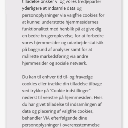
tilladelse ønsker vi og vores tredjeparter
yderligere at indsamle data og
VIA har uddannelser i hele Region
personoplysninger via valgfrie cookies for
Midtjylland
at kunne: understøtte hjemmesidernes
funktionalitet med henblik på at give dig
en bedre brugeroplevelse, for at forbedre
Se uddannelsesoversigten
vores hjemmesider og udarbejde statistik
på baggrund af analyser samt for at
målrette markedsføring via andre
hjemmesider og sociale netværk.
Du kan til enhver tid til- og fravælge
cookies eller trække din tilladelse tilbage
ved trykke på ”Cookie indstillinger”
nederst til venstre på hjemmesiden. Hvis
du har givet tilladelse til indsamlingen af
data og placering af valgfrie cookies,
Få hjælp til dit studievalg
behandler VIA efterfølgende dine
personoplysninger i overensstemmelse