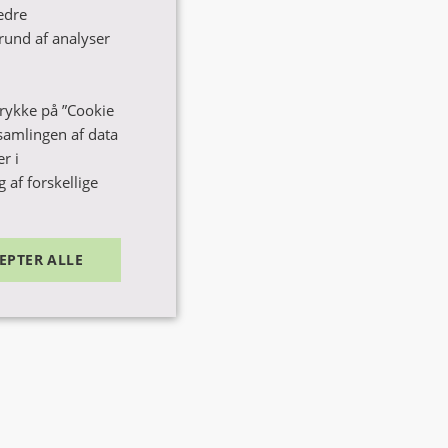
edre
rapeut
rund af analyser
 trykke på ”Cookie
dsamlingen af data
utuddannelsen.
r i
 af forskellige
måske er noget
EPTER ALLE
nktionalitet