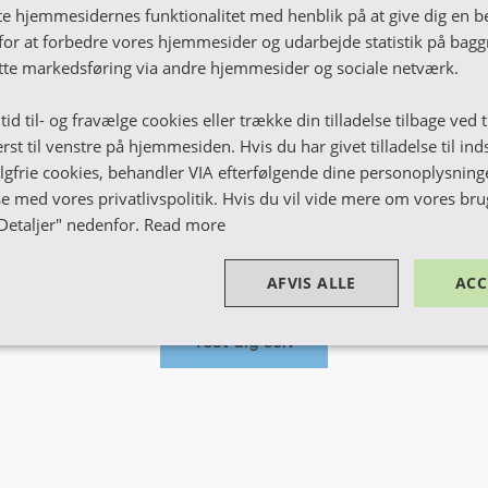
e hjemmesidernes funktionalitet med henblik på at give dig en b
jer du at læse til ergote
for at forbedre vores hjemmesider og udarbejde statistik på bagg
ette markedsføring via andre hjemmesider og sociale netværk.
)?
tid til- og fravælge cookies eller trække din tilladelse tilbage ved
erst til venstre på hjemmesiden. Hvis du har givet tilladelse til in
find ud af, hvor meget du allerede ved om VIA Ergoterape
algfrie cookies, behandler VIA efterfølgende dine personoplysninge
 du kan læse til ergoterapeut (delvist) online?
med vores privatlivspolitik. Hvis du vil vide mere om vores brug
 Detaljer" nedenfor.
Read more
e spørgsmål, og find ud af, om ergoterapeutuddannelsen 
AFVIS ALLE
ACC
Test dig selv
e
Performance
Marketing
Fu