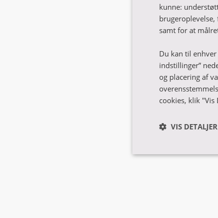
kunne: understøtt
Overve
brugeroplevelse, 
samt for at målr
(online
Du kan til enhver 
indstillinger” ned
Tag testen, og 
og placering af v
Vidste du fx, at
overensstemmelse 
cookies, klik "Vis
Besvar 6 hurtig
for dig 😊
VIS DETALJER
Nødvendig